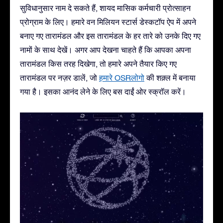
सुविधानुसार नाम दे सकते हैं, शायद मासिक कर्मचारी प्रोत्साहन
प्रोग्राम के लिए। हमारे वन मिलियन स्टार्स डेस्कटॉप ऐप में अपने
बनाए गए तारामंडल और इस तारामंडल के हर तारे को उनके दिए गए
नामों के साथ देखें। अगर आप देखना चाहते हैं कि आपका अपना
तारामंडल किस तरह दिखेगा, तो हमारे अपने तैयार किए गए
तारामंडल पर नज़र डालें, जो
हमारे OSRलोगो
की शक़्ल में बनाया
गया है। इसका आनंद लेने के लिए बस दाईं ओर स्क्रॉल करें।