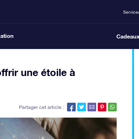
Service
lation
Cadeaux
frir une étoile à
Partager cet article :