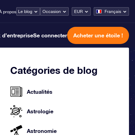
Le blog
Occasion
EUR
Français
À propos
 d’entreprise
Se connecter
Acheter une étoile !
Catégories de blog
Actualités
Astrologie
Astronomie