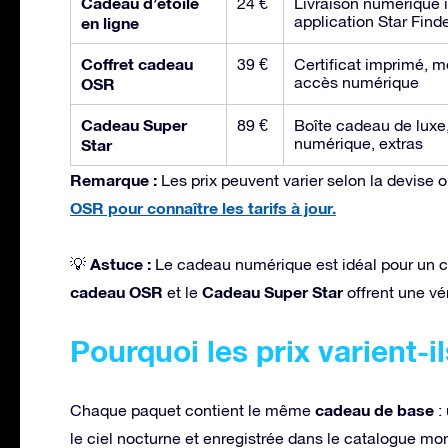
Cadeau d’étoile
24 €
Livraison numérique i
application Star Find
en ligne
Coffret cadeau
39 €
Certificat imprimé, m
accès numérique
OSR
Cadeau Super
89 €
Boîte cadeau de luxe,
numérique, extras
Star
Remarque :
Les prix peuvent varier selon la devise 
OSR pour connaître les tarifs à jour.
Astuce :
💡
Le cadeau numérique est idéal pour un c
cadeau OSR
Cadeau Super Star
et le
offrent une vé
Pourquoi les prix varient-il
cadeau de base
Chaque paquet contient le même
: 
le ciel nocturne et enregistrée dans le catalogue mon