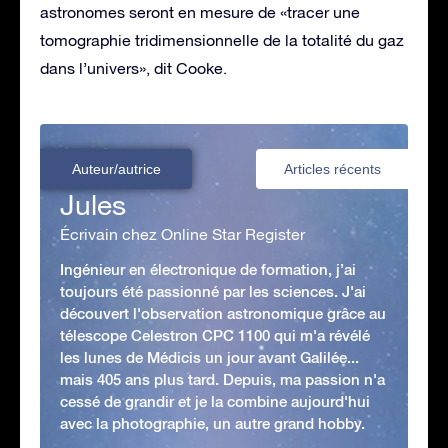
astronomes seront en mesure de «tracer une
tomographie tridimensionnelle de la totalité du gaz
dans l’univers», dit Cooke.
Auteur/autrice
Articles récents
Jules
Écrivain chez Online Star Register
Ingénieur en électronique de formation, j’ai
toujours été passionné par les sciences. J'ai
découvert l'observation astronomique grâce au
télescope Celestron CPC 1100 qui m'a révélé
les lunes de Médicis un jour avant Galilée...
mais 405 ans plus tard. Depuis, ma passion n'a
cessé de grandir et je la combine aujourd'hui
avec la photographie, un autre grand hobby.