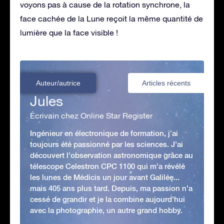
voyons pas à cause de la rotation synchrone, la
face cachée de la Lune reçoit la même quantité de
lumière que la face visible !
Auteur/autrice
Articles récents
Jules
Écrivain chez Online Star Register
Ingénieur en électronique de formation, j’ai
toujours été passionné par les sciences. J'ai
découvert l'observation astronomique grâce au
télescope Celestron CPC 1100 qui m'a révélé
les lunes de Médicis un jour avant Galilée...
mais 405 ans plus tard. Depuis, ma passion n'a
cessé de grandir et je la combine aujourd'hui
avec la photographie, un autre grand hobby.