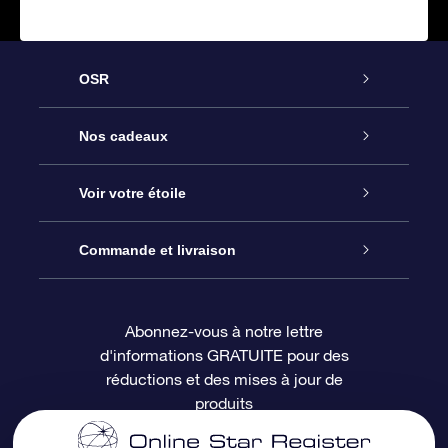
OSR
Service
Nos cadeaux
À propos de l’OSR
Cadeau d’étoile en ligne
Voir votre étoile
Nous contacter
Coffret cadeau OSR
Registre des étoiles
Commande et livraison
Le blog
Cadeau Super Star
Appli OSR Star Finder
Connexion client
Abonnez-vous à notre lettre
d'informations GRATUITE pour des
Questions fréquemment posées
Carte cadeau OSR
Page d’accueil personnalisée
Informations de paiement
réductions et des mises à jour de
produits
Revues
Cadeaux d’entreprise
Un million d’étoiles
Informations d’expédition