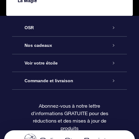
La Magie
OSR
Service
Nos cadeaux
À propos de l’OSR
Cadeau d’étoile en ligne
Voir votre étoile
Nous contacter
Coffret cadeau OSR
Registre des étoiles
Commande et livraison
Le blog
Cadeau Super Star
Appli OSR Star Finder
Connexion client
Abonnez-vous à notre lettre
d'informations GRATUITE pour des
Questions fréquemment posées
Carte cadeau OSR
Page d’accueil personnalisée
Informations de paiement
réductions et des mises à jour de
produits
Revues
Cadeaux d’entreprise
Un million d’étoiles
Informations d’expédition