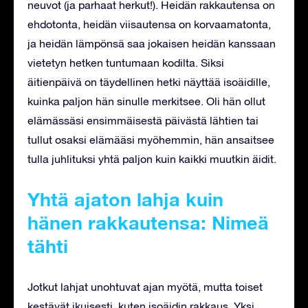
neuvot (ja parhaat herkut!). Heidän rakkautensa on
ehdotonta, heidän viisautensa on korvaamatonta,
ja heidän lämpönsä saa jokaisen heidän kanssaan
vietetyn hetken tuntumaan kodilta. Siksi
äitienpäivä on täydellinen hetki näyttää isoäidille,
kuinka paljon hän sinulle merkitsee. Oli hän ollut
elämässäsi ensimmäisestä päivästä lähtien tai
tullut osaksi elämääsi myöhemmin, hän ansaitsee
tulla juhlituksi yhtä paljon kuin kaikki muutkin äidit.
Yhtä ajaton lahja kuin
hänen rakkautensa: Nimeä
tähti
Jotkut lahjat unohtuvat ajan myötä, mutta toiset
kestävät ikuisesti, kuten isoäidin rakkaus. Yksi