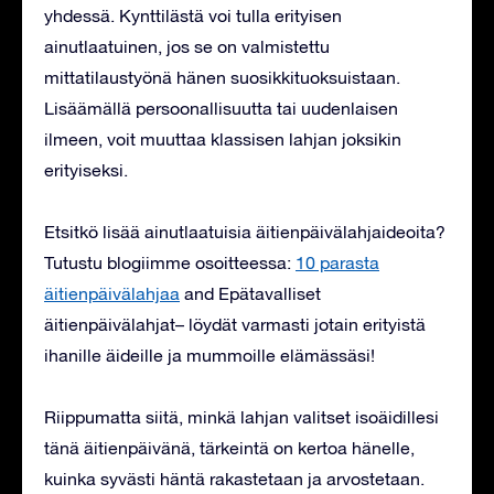
yhdessä. Kynttilästä voi tulla erityisen
ainutlaatuinen, jos se on valmistettu
mittatilaustyönä hänen suosikkituoksuistaan.
Lisäämällä persoonallisuutta tai uudenlaisen
ilmeen, voit muuttaa klassisen lahjan joksikin
erityiseksi.
Etsitkö lisää ainutlaatuisia äitienpäivälahjaideoita?
Tutustu blogiimme osoitteessa:
10 parasta
äitienpäivälahjaa
and
Epätavalliset
äitienpäivälahjat
– löydät varmasti jotain erityistä
ihanille äideille ja mummoille elämässäsi!
Riippumatta siitä, minkä lahjan valitset isoäidillesi
tänä äitienpäivänä, tärkeintä on kertoa hänelle,
kuinka syvästi häntä rakastetaan ja arvostetaan.