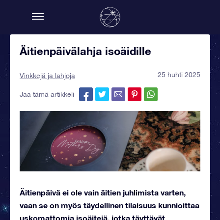
Äitienpäivälahja isoäidille
25 huhti 2025
Vinkkejä ja lahjoja
Jaa tämä artikkeli
Äitienpäivä ei ole vain äitien juhlimista varten,
vaan se on myös täydellinen tilaisuus kunnioittaa
uskomattomia isoäitejä, jotka täyttävät