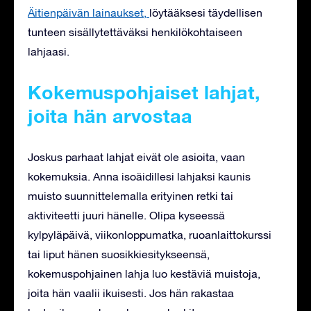
Äitienpäivän lainaukset,
löytääksesi täydellisen
tunteen sisällytettäväksi henkilökohtaiseen
lahjaasi.
Kokemuspohjaiset lahjat,
joita hän arvostaa
Joskus parhaat lahjat eivät ole asioita, vaan
kokemuksia. Anna isoäidillesi lahjaksi kaunis
muisto suunnittelemalla erityinen retki tai
aktiviteetti juuri hänelle. Olipa kyseessä
kylpyläpäivä, viikonloppumatka, ruoanlaittokurssi
tai liput hänen suosikkiesitykseensä,
kokemuspohjainen lahja luo kestäviä muistoja,
joita hän vaalii ikuisesti. Jos hän rakastaa