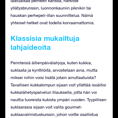
laatuaikaa perheen kanssa, harkitse
yllätysbrunssin, luonnonkauniin piknikin tai
hauskan perhepeli-illan suunnittelua. Nämä
yhteiset hetket ovat todella korvaamattomia.
Klassisia mukailtuja
lahjaideoita
Perinteisiä äitienpäivälahjoja, kuten kukkia,
suklaata ja kynttilöitä, arvostetaan aina, mutta
miksei niihin voisi lisätä jotain ainutlaatuista?
Tavallisen kukkakimpun sijaan voit yllättää isoäitisi
kukkalähetyspalvelun tilauksella, jotta hän voi
nauttia tuoreista kukista ympäri vuoden. Tyypillisen
suklaarasia sijaan voit valita gourmet-
suklaavalmistuskurssin, johon voitte osallistua