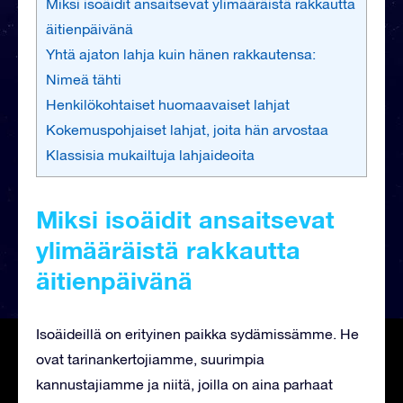
Miksi isoäidit ansaitsevat ylimääräistä rakkautta
äitienpäivänä
Yhtä ajaton lahja kuin hänen rakkautensa:
Nimeä tähti
Henkilökohtaiset huomaavaiset lahjat
Kokemuspohjaiset lahjat, joita hän arvostaa
Klassisia mukailtuja lahjaideoita
Miksi isoäidit ansaitsevat
ylimääräistä rakkautta
äitienpäivänä
Isoäideillä on erityinen paikka sydämissämme. He
ovat tarinankertojiamme, suurimpia
kannustajiamme ja niitä, joilla on aina parhaat