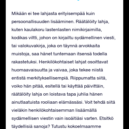
Mikään ei tee lahjasta erityisempää kuin
persoonallisuuden lisääminen. Räätälöity lahja,
kuten kaulakoru lastenlasten nimikirjaimilla,
kodikas viltti, johon on kirjailtu sydämellinen viesti,
tai valokuvakirja, joka on täynnä arvokkaita
muistoja, saa hänet tuntemaan itsensä todella
rakastetuksi. Henkilökohtaiset lahjat osoittavat
huomaavaisuutta ja vaivaa, joka tekee niistä
entistä merkityksellisempiä. Riippumatta siitä,
voiko hän pitää, esitellä tai käyttää päivittäin,
räätälöity lahja on loistava tapa juhlia hänen
ainutlaatuista rooliaan elämässäsi. Voit tehdä siitä
vieläkin henkilökohtaisemman lisäämällä
sydämellisen viestin vain isoäitiäsi varten. Etsitkö
täydellisiä sanoja? Tutustu kokoelmaamme