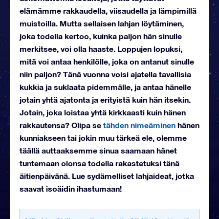
elämämme rakkaudella, viisaudella ja lämpimillä
muistoilla. Mutta sellaisen lahjan löytäminen,
joka todella kertoo, kuinka paljon hän sinulle
merkitsee, voi olla haaste. Loppujen lopuksi,
mitä voi antaa henkilölle, joka on antanut sinulle
niin paljon? Tänä vuonna voisi ajatella tavallisia
kukkia ja suklaata pidemmälle, ja antaa hänelle
jotain yhtä ajatonta ja erityistä kuin hän itsekin.
Jotain, joka loistaa yhtä kirkkaasti kuin hänen
rakkautensa? Olipa se
tähden nimeäminen
hänen
kunniakseen tai jokin muu tärkeä ele, olemme
täällä auttaaksemme sinua saamaan hänet
tuntemaan olonsa todella rakastetuksi tänä
äitienpäivänä. Lue sydämelliset lahjaideat, jotka
saavat isoäidin ihastumaan!