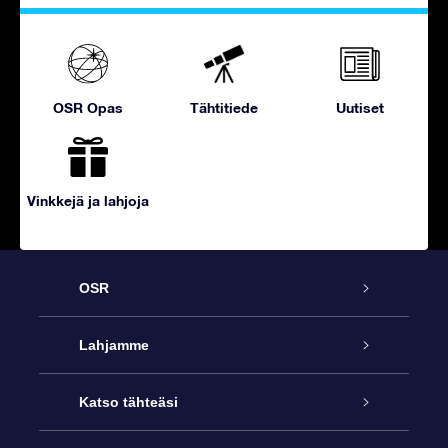
OSR Opas
Tähtitiede
Uutiset
Vinkkejä ja lahjoja
OSR
Palvelu
Lahjamme
Ota meihin yhteyttä
Online Star -lahja
Katso tähteäsi