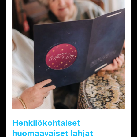
Henkilökohtaiset
huomaavaiset lahjat