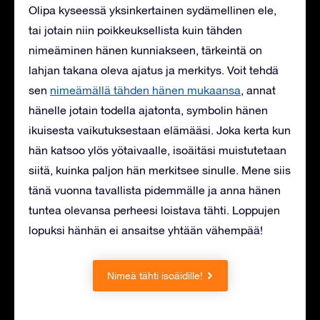
Olipa kyseessä yksinkertainen sydämellinen ele,
tai jotain niin poikkeuksellista kuin tähden
nimeäminen hänen kunniakseen, tärkeintä on
lahjan takana oleva ajatus ja merkitys. Voit tehdä
sen
nimeämällä tähden hänen mukaansa
, annat
hänelle jotain todella ajatonta, symbolin hänen
ikuisesta vaikutuksestaan ​​elämääsi. Joka kerta kun
hän katsoo ylös yötaivaalle, isoäitäsi muistutetaan
siitä, kuinka paljon hän merkitsee sinulle. Mene siis
tänä vuonna tavallista pidemmälle ja anna hänen
tuntea olevansa perheesi loistava tähti. Loppujen
lopuksi hänhän ei ansaitse yhtään vähempää!
Nimeä tähti isoäidille!