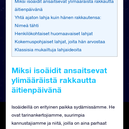
Miksi isoäidit ansaitsevat ylimääräistä rakkautta
äitienpäivänä
Yhtä ajaton lahja kuin hänen rakkautensa:
Nimeä tähti
Henkilökohtaiset huomaavaiset lahjat
Kokemuspohjaiset lahjat, joita hän arvostaa
Klassisia mukailtuja lahjaideoita
Miksi isoäidit ansaitsevat
ylimääräistä rakkautta
äitienpäivänä
Isoäideillä on erityinen paikka sydämissämme. He
ovat tarinankertojiamme, suurimpia
kannustajiamme ja niitä, joilla on aina parhaat