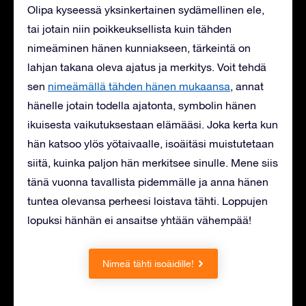
Olipa kyseessä yksinkertainen sydämellinen ele,
tai jotain niin poikkeuksellista kuin tähden
nimeäminen hänen kunniakseen, tärkeintä on
lahjan takana oleva ajatus ja merkitys. Voit tehdä
sen
nimeämällä tähden hänen mukaansa
, annat
hänelle jotain todella ajatonta, symbolin hänen
ikuisesta vaikutuksestaan ​​elämääsi. Joka kerta kun
hän katsoo ylös yötaivaalle, isoäitäsi muistutetaan
siitä, kuinka paljon hän merkitsee sinulle. Mene siis
tänä vuonna tavallista pidemmälle ja anna hänen
tuntea olevansa perheesi loistava tähti. Loppujen
lopuksi hänhän ei ansaitse yhtään vähempää!
Nimeä tähti isoäidille!