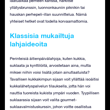
laatuaikaa perheen kanssa, harkitse
yllätysbrunssin, luonnonkauniin piknikin tai
hauskan perhepeli-illan suunnittelua. Nämä
yhteiset hetket ovat todella korvaamattomia.
Klassisia mukailtuja
lahjaideoita
Perinteisiä äitienpäivälahjoja, kuten kukkia,
suklaata ja kynttilöitä, arvostetaan aina, mutta
miksei niihin voisi lisätä jotain ainutlaatuista?
Tavallisen kukkakimpun sijaan voit yllättää isoäitisi
kukkalähetyspalvelun tilauksella, jotta hän voi
nauttia tuoreista kukista ympäri vuoden. Tyypillisen
suklaarasia sijaan voit valita gourmet-
suklaavalmistuskurssin, johon voitte osallistua