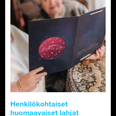
Henkilökohtaiset
huomaavaiset lahjat