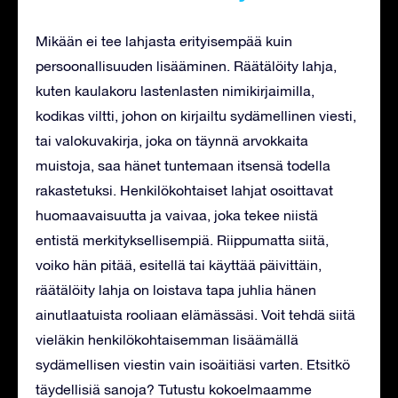
Mikään ei tee lahjasta erityisempää kuin
persoonallisuuden lisääminen. Räätälöity lahja,
kuten kaulakoru lastenlasten nimikirjaimilla,
kodikas viltti, johon on kirjailtu sydämellinen viesti,
tai valokuvakirja, joka on täynnä arvokkaita
muistoja, saa hänet tuntemaan itsensä todella
rakastetuksi. Henkilökohtaiset lahjat osoittavat
huomaavaisuutta ja vaivaa, joka tekee niistä
entistä merkityksellisempiä. Riippumatta siitä,
voiko hän pitää, esitellä tai käyttää päivittäin,
räätälöity lahja on loistava tapa juhlia hänen
ainutlaatuista rooliaan elämässäsi. Voit tehdä siitä
vieläkin henkilökohtaisemman lisäämällä
sydämellisen viestin vain isoäitiäsi varten. Etsitkö
täydellisiä sanoja? Tutustu kokoelmaamme