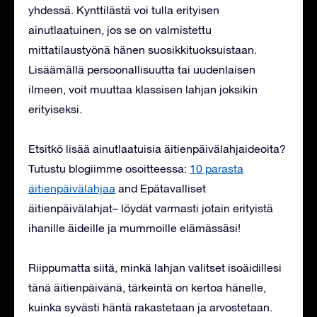
yhdessä. Kynttilästä voi tulla erityisen
ainutlaatuinen, jos se on valmistettu
mittatilaustyönä hänen suosikkituoksuistaan.
Lisäämällä persoonallisuutta tai uudenlaisen
ilmeen, voit muuttaa klassisen lahjan joksikin
erityiseksi.
Etsitkö lisää ainutlaatuisia äitienpäivälahjaideoita?
Tutustu blogiimme osoitteessa:
10 parasta
äitienpäivälahjaa
and
Epätavalliset
äitienpäivälahjat
– löydät varmasti jotain erityistä
ihanille äideille ja mummoille elämässäsi!
Riippumatta siitä, minkä lahjan valitset isoäidillesi
tänä äitienpäivänä, tärkeintä on kertoa hänelle,
kuinka syvästi häntä rakastetaan ja arvostetaan.