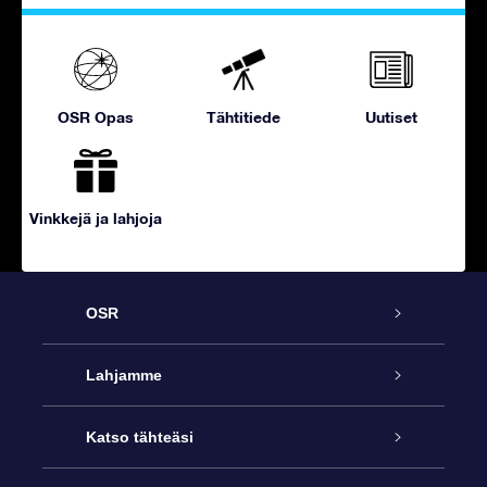
OSR Opas
Tähtitiede
Uutiset
Vinkkejä ja lahjoja
OSR
Palvelu
Lahjamme
Ota meihin yhteyttä
Online Star -lahja
Katso tähteäsi