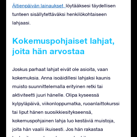
Äitienpäivän lainaukset,
löytääksesi täydellisen
tunteen sisällytettäväksi henkilökohtaiseen
lahjaasi.
Kokemuspohjaiset lahjat,
joita hän arvostaa
Joskus parhaat lahjat eivät ole asioita, vaan
kokemuksia. Anna isoäidillesi lahjaksi kaunis
muisto suunnittelemalla erityinen retki tai
aktiviteetti juuri hänelle. Olipa kyseessä
kylpyläpäivä, viikonloppumatka, ruoanlaittokurssi
tai liput hänen suosikkiesitykseensä,
kokemuspohjainen lahja luo kestäviä muistoja,
joita hän vaalii ikuisesti. Jos hän rakastaa