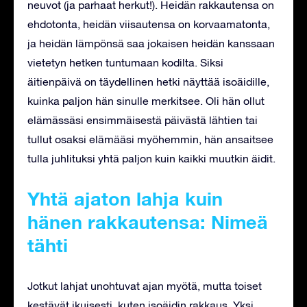
neuvot (ja parhaat herkut!). Heidän rakkautensa on
ehdotonta, heidän viisautensa on korvaamatonta,
ja heidän lämpönsä saa jokaisen heidän kanssaan
vietetyn hetken tuntumaan kodilta. Siksi
äitienpäivä on täydellinen hetki näyttää isoäidille,
kuinka paljon hän sinulle merkitsee. Oli hän ollut
elämässäsi ensimmäisestä päivästä lähtien tai
tullut osaksi elämääsi myöhemmin, hän ansaitsee
tulla juhlituksi yhtä paljon kuin kaikki muutkin äidit.
Yhtä ajaton lahja kuin
hänen rakkautensa: Nimeä
tähti
Jotkut lahjat unohtuvat ajan myötä, mutta toiset
kestävät ikuisesti, kuten isoäidin rakkaus. Yksi