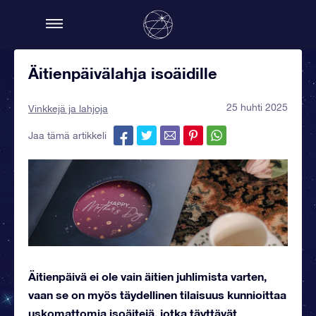
Äitienpäivälahja isoäidille
25 huhti 2025
Vinkkejä ja lahjoja
Jaa tämä artikkeli
Äitienpäivä ei ole vain äitien juhlimista varten,
vaan se on myös täydellinen tilaisuus kunnioittaa
uskomattomia isoäitejä, jotka täyttävät