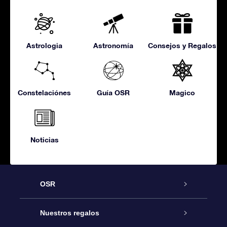
Astrologia
Astronomía
Consejos y Regalos
Constelaciónes
Guía OSR
Magico
Noticias
OSR
Atención
Nuestros regalos