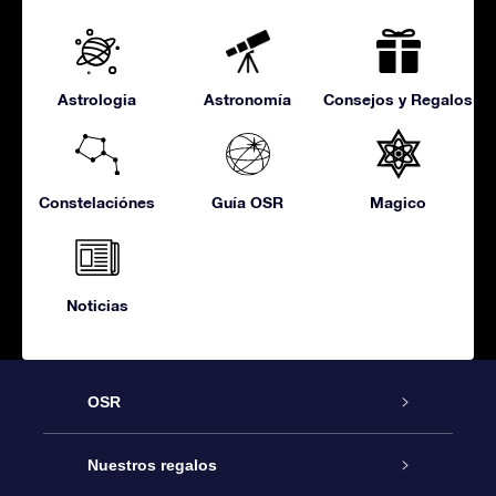
Astrologia
Astronomía
Consejos y Regalos
Constelaciónes
Guía OSR
Magico
Noticias
OSR
Atención
Nuestros regalos