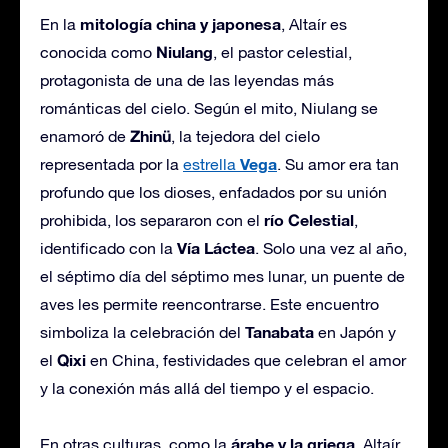
mitología china y japonesa
En la
, Altaír es
Niulang
conocida como
, el pastor celestial,
protagonista de una de las leyendas más
románticas del cielo. Según el mito, Niulang se
Zhinü
enamoró de
, la tejedora del cielo
Vega
representada por la
estrella
. Su amor era tan
profundo que los dioses, enfadados por su unión
río Celestial
prohibida, los separaron con el
,
Vía Láctea
identificado con la
. Solo una vez al año,
el séptimo día del séptimo mes lunar, un puente de
aves les permite reencontrarse. Este encuentro
Tanabata
simboliza la celebración del
en Japón y
Qixi
el
en China, festividades que celebran el amor
y la conexión más allá del tiempo y el espacio.
árabe y la griega
En otras culturas, como la
, Altaír