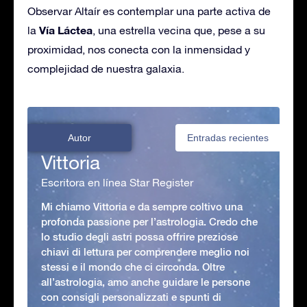
Observar Altaír es contemplar una parte activa de
Vía Láctea
la
, una estrella vecina que, pese a su
proximidad, nos conecta con la inmensidad y
complejidad de nuestra galaxia.
Autor
Entradas recientes
Vittoria
Escritora en línea Star Register
Mi chiamo Vittoria e da sempre coltivo una
profonda passione per l’astrologia. Credo che
lo studio degli astri possa offrire preziose
chiavi di lettura per comprendere meglio noi
stessi e il mondo che ci circonda. Oltre
all’astrologia, amo anche guidare le persone
con consigli personalizzati e spunti di