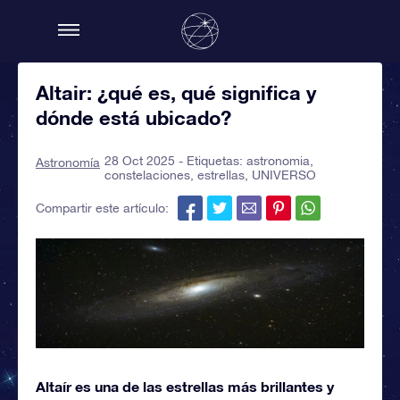
Altair: ¿qué es, qué significa y
dónde está ubicado?
28 Oct 2025 - Etiquetas:
astronomia
,
Astronomía
constelaciones
,
estrellas
,
UNIVERSO
Compartir este artículo:
Altaír es una de las estrellas más brillantes y