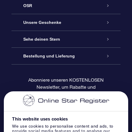
OSR
Service
Unsere Geschenke
Kontakt
Sterne schenken
Sehe deinen Stern
Blog
OSR-Geschenkpaket
Sternregister
Bestellung und Lieferung
Häufig Gestellte Fragen
Super Star Gift
OSR Star Finder App
Kundenlogin
Abonniere unseren KOSTENLOSEN
Newsletter, um Rabatte und
Bewertungen
OSR-Geschenkgutschein
Personalisierte Sternseite
Zahlungsinformationen
Produktneuigkeiten zu erhalten
Firmengeschenke
One Million Stars
Versandinformationen
This website uses cookies
OSR-Starsaver
Rückgaberecht
We use cookies to personalise content and ads, to
provide social media features and to analyse our