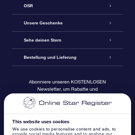
OSR
Service
Unsere Geschenke
Kontakt
Sterne schenken
Sehe deinen Stern
Blog
OSR-Geschenkpaket
Sternregister
Bestellung und Lieferung
Häufig Gestellte Fragen
Super Star Gift
OSR Star Finder App
Kundenlogin
Abonniere unseren KOSTENLOSEN
Newsletter, um Rabatte und
Bewertungen
OSR-Geschenkgutschein
Personalisierte Sternseite
Zahlungsinformationen
Produktneuigkeiten zu erhalten
Firmengeschenke
One Million Stars
Versandinformationen
This website uses cookies
OSR-Starsaver
Rückgaberecht
We use cookies to personalise content and ads, to
provide social media features and to analyse our