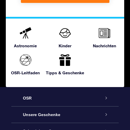
Astronomie
Kinder
Nachrichten
OSR-Leitfaden
Tipps & Geschenke
OSR
Service
Unsere Geschenke