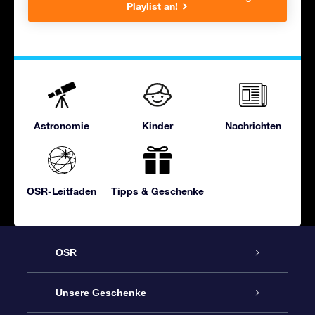
Playlist an!
Astronomie
Kinder
Nachrichten
OSR-Leitfaden
Tipps & Geschenke
OSR
Service
Unsere Geschenke