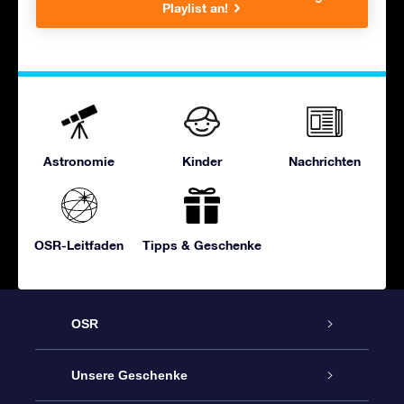
Playlist an!
Astronomie
Kinder
Nachrichten
OSR-Leitfaden
Tipps & Geschenke
OSR
Service
Unsere Geschenke