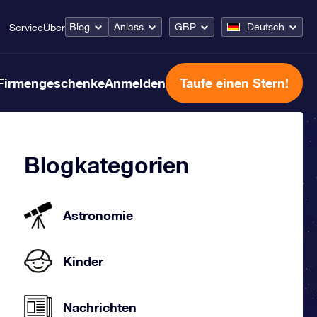
Blog
Anlass
GBP
Deutsch
Service
Über
Firmengeschenke
Anmelden
Taufe einen Stern!
Blogkategorien
Astronomie
Kinder
Nachrichten