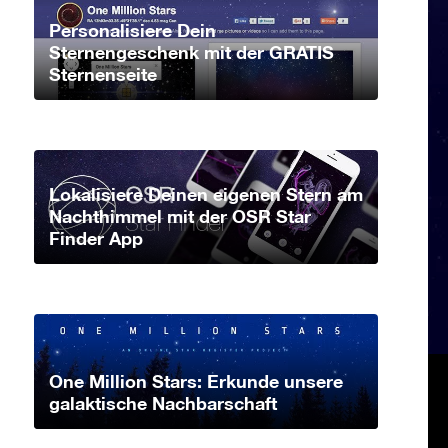
Personalisiere Dein
Sternengeschenk mit der GRATIS
Sternenseite
Lokalisiere Deinen eigenen Stern am
Nachthimmel mit der OSR Star
Finder App
One Million Stars: Erkunde unsere
galaktische Nachbarschaft