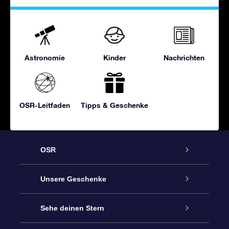
Astronomie
Kinder
Nachrichten
OSR-Leitfaden
Tipps & Geschenke
OSR
Service
Unsere Geschenke
Kontakt
Sterne schenken
Sehe deinen Stern