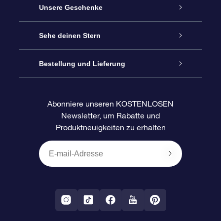
Service
Unsere Geschenke
Kontakt
Sterne schenken
Sehe deinen Stern
Blog
OSR-Geschenkpaket
Sternregister
Bestellung und Lieferung
Häufig Gestellte Fragen
Super Star Gift
OSR Star Finder App
Kundenlogin
Abonniere unseren KOSTENLOSEN
Newsletter, um Rabatte und
Bewertungen
OSR-Geschenkgutschein
Personalisierte Sternseite
Zahlungsinformationen
Produktneuigkeiten zu erhalten
Firmengeschenke
One Million Stars
Versandinformationen
OSR-Starsaver
Rückgaberecht
VR-App „Fliege mich zu den Sternen“
Sternbilder