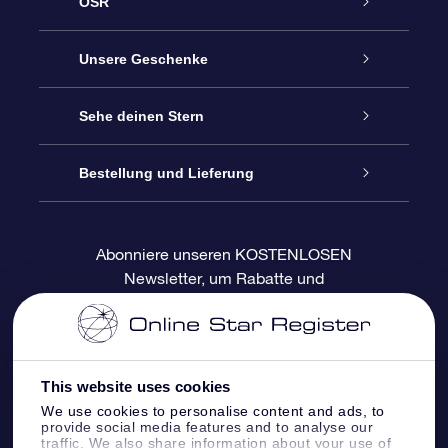
OSR
Service
Unsere Geschenke
Kontakt
Sterne schenken
Sehe deinen Stern
Blog
OSR-Geschenkpaket
Sternregister
Bestellung und Lieferung
Häufig Gestellte Fragen
Super Star Gift
OSR Star Finder App
Kundenlogin
Abonniere unseren KOSTENLOSEN
Newsletter, um Rabatte und
Bewertungen
OSR-Geschenkgutschein
Personalisierte Sternseite
Zahlungsinformationen
Produktneuigkeiten zu erhalten
Firmengeschenke
One Million Stars
Versandinformationen
This website uses cookies
OSR-Starsaver
Rückgaberecht
We use cookies to personalise content and ads, to
provide social media features and to analyse our
traffic. We also share information about your use of