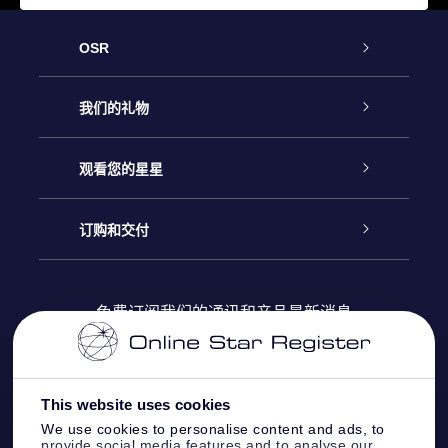
OSR
客户服务
我们的礼物
联系我们
Online Star礼物
观看您的星星
Online Star Register
博客
OSR 礼物包
订购和交付
OSR Star Finder App
常见问题解答
Super Star礼物
客户登录
免费订阅我们的通讯和产品最新消息
个性化的Star Page
评论
OSR 礼物卡
付款信息
One Million Stars
This website uses cookies
公司礼品
配送信息
We use cookies to personalise content and ads, to
provide social media features and to analyse our