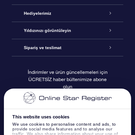
Hizmet
Hediyelerimiz
İletişim
Çevrimiçi Yıldız Hediyesi
Yıldızınızı görüntüleyin
Blogu
OSR Hediye Paketi
Star Register
Sipariş ve teslimat
Sıkça Sorulan Sorular
Muhteşem Yıldız Hediyesi
OSR Star Finder Uygulaması
Müşteri Girişi
İndirimler ve ürün güncellemeleri için
ÜCRETSİZ haber bültenimize abone
Değerlendirmeler
OSR Hediye Kartı
Kişiselleştirilmiş Yıldız Sayfası
Ödeme bilgileri
olun
Kurumsal hediyeler
Bir Milyon Yıldız
Sevkiyat bilgileri
OSR Starsaver
İade Politikası
This website uses cookies
We use cookies to personalise content and ads, to
provide social media features and to analyse our
Fly me to the stars VR sanal gerçeklik
Takımyıldızı
traffic. We also share information about your use of