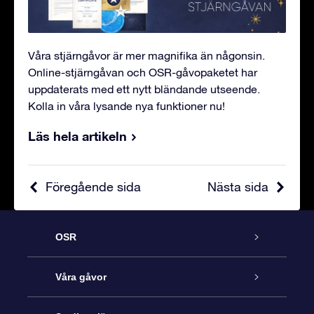
Våra stjärngåvor är mer magnifika än någonsin.
Online-stjärngåvan och OSR-gåvopaketet har
uppdaterats med ett nytt bländande utseende.
Kolla in våra lysande nya funktioner nu!
Läs hela artikeln
Föregående sida
Nästa sida
OSR
Kundtjänst
Våra gåvor