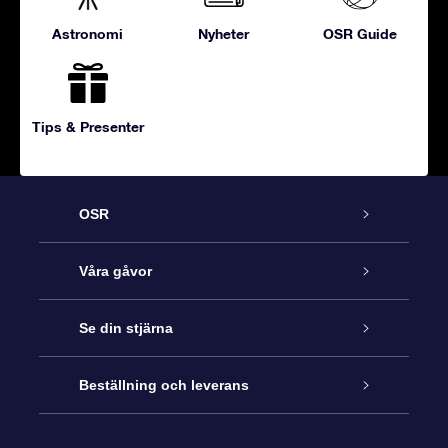
Astronomi
Nyheter
OSR Guide
Tips & Presenter
OSR
Kundtjänst
Våra gåvor
Kontakta oss
Online-Stjärngåva
Se din stjärna
Blogg
OSR Gåvopaket
Stjärnregiste
Beställning och leverans
Vanliga frågor
Super Star-gåva
OSR:s App Star Finder
Kundinloggning