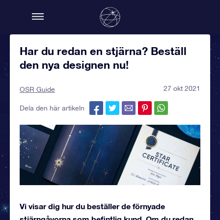
Har du redan en stjärna? Beställ
den nya designen nu!
27 okt 2021
OSR Guide
Dela den här artikeln
Vi visar dig hur du beställer de förnyade
stjärngåvorna som befintlig kund. Om du redan