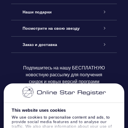
Обслуживание
Наши подарки
Как с нами связаться
Онлайн подарок Online Star Gift
Посмотрите на свою звезду
Блог
Подарочный набор OSR
Звездный реестр
Заказ и доставка
Часто задаваемые вопросы
Подарок Super Star Gift
приложения OSR Star Finder
Логин пользователя
Подпишитесь на нашу БЕСПЛАТНУЮ
новостную рассылку для получения
Отзывы
Подарочная карта OSR
Персонализированная страница Star Page
Платежная информация
скидок и новых версий программ
Корпоративные подарки
One Million Stars
Информация по доставке
OSR Starsaver
Политика возврата
This website uses cookies
We use cookies to personalise content and ads, to
provide social media features and to analyse our
VR-приложение Fly me to the stars
Созвездиях
traffic. We also share information about your use of