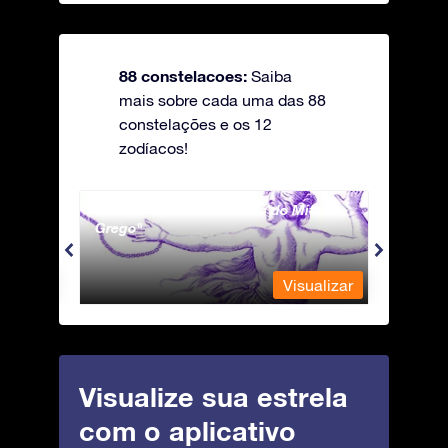
88 constelacoes:
Saiba
mais sobre cada uma das 88
constelações e os 12
zodíacos!
Andromeda - A Princesa do Mito
Antli
Grego
ualizar
Visualizar
Visualize sua estrela
com o aplicativo