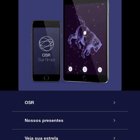
OSR
Serviço
Nossos presentes
Entre em contato conosco
Presente estrelar on-line
Veja sua estrela