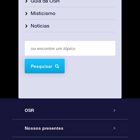
Guia da OSR
Misticismo
Notícias
Pesquisar
OSR
Serviço
Nossos presentes