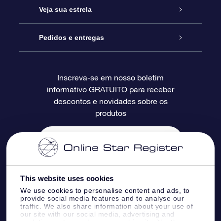
Entre em contato conosco
Presente estrelar on-line
Veja sua estrela
Blog
Pacote de presente da OSR
Star Register
Pedidos e entregas
Perguntas frequentes
Super Star Gift
Aplicativo Localizador de Estrelas da OSR
Login de clientes
Inscreva-se em nosso boletim
informativo GRATUITO para receber
Avaliações
O cartão de presente da OSR
Página estelar personalizada
Informações de pagamento
descontos e novidades sobre os
produtos
Presentes corporativos
Um Milhão de Estrelas
Informações de envio
OSR Starsaver
Política de devolução
Aplicativo RV Fly me to the stars
Constelações
This website uses cookies
We use cookies to personalise content and ads, to
provide social media features and to analyse our
traffic. We also share information about your use of
our site with our social media, advertising and