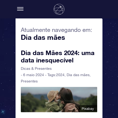
Atualmente navegando em:
Dia das mães
Dia das Mães 2024: uma
data inesquecível
Dicas & Presentes
- 6 maio 2024 - Tags:
2024
,
Dia das mães
,
Presentes
Pixabay