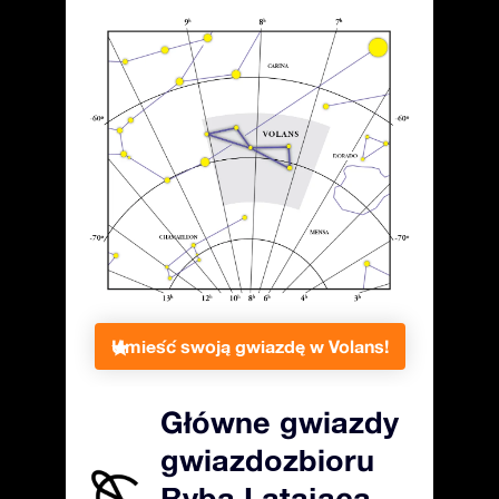
Umieść swoją gwiazdę w Volans!
Główne gwiazdy
gwiazdozbioru
Ryba Latająca