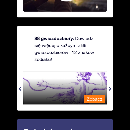
88 gwiazdozbiory:
Dowiedz
się więcej o każdym z 88
gwiazdozbiorów i 12 znaków
zodiaku!
Andromeda - Związana panna
Antli
obacz
Zobacz