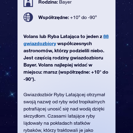
Rodzina:
Bayer
Współrzędne:
+10° do -90°
Volans lub Ryba Latająca to jeden z
88
gwiazdozbiory
współczesnych
astronomów, którzy podzielili niebo.
Jest częścią rodziny gwiazdozbioru
Bayer. Volans najlepiej widać w
miejscu: marsz (współrzędne: +10° do
-90°).
Gwiazdozbiór Ryby Latającej otrzymał
swoją nazwę od ryby wód tropikalnych
potrafiącej unosić się nad wodą dzięki
skrzydłom. Czasami latające ryby
lądowały na pokładach statków
rybaków, którzy traktowali je jako