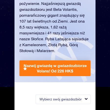
pożywienie. Najjaśniejszą gwiazdą
gwiazdozbioru jest Beta Volantis,
pomarańczowy gigant znajdujący się
107 lat świetlnych od Ziemi. Jest ona
8,5 razy większa, 1,62 rażą
masywniejsza i 41 razy jaśniejsza niż
nasze Słońce. Ryba Latająca sąsiaduje
z Kameleonem, Złotą Rybą, Górą
Stołową i Malarzem.
Nazwij gwiazdę w gwiazdozbiorze
Volans!
Od 226 HK$
Wybierz swój gwiazdozbiór