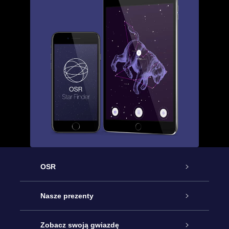
OSR
Obsługa
Nasze prezenty
Kontakt
Podarunek Gwiazda Online
Zobacz swoją gwiazdę