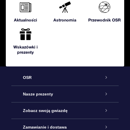
Aktualności
Astronomia
Przewodnik OSR
Wskazówki i
prezenty
OSR
Obsługa
Nasze prezenty
Kontakt
Podarunek Gwiazda Online
Zobacz swoją gwiazdę
Blog
Pakiet Podarunkowy OSR
Rejestr Gwiazd
Zamawianie i dostawa