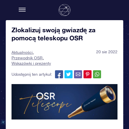
Zlokalizuj swoją gwiazdę za
pomocą teleskopu OSR
20 sie 2022
Aktualności
Przewodnik OSR
Wskazówki i prezenty
Udostępnij ten artykuł: