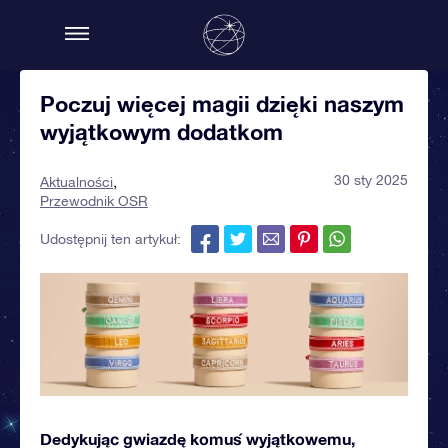
Poczuj więcej magii dzięki naszym
wyjątkowym dodatkom
30 sty 2025
Aktualności
Przewodnik OSR
Udostępnij ten artykuł:
Dedykując gwiazdę komuś wyjątkowemu,