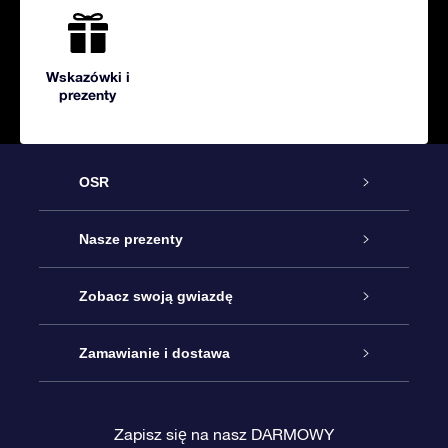
Wskazówki i
prezenty
OSR
Obsługa
Nasze prezenty
Kontakt
Podarunek Gwiazda Online
Zobacz swoją gwiazdę
Blog
Pakiet Podarunkowy OSR
Rejestr Gwiazd
Zamawianie i dostawa
Najczęściej zadawane pytania
Prezent Super Star
Aplikacją OSR Star Finder
Logowanie
Zapisz się na nasz DARMOWY