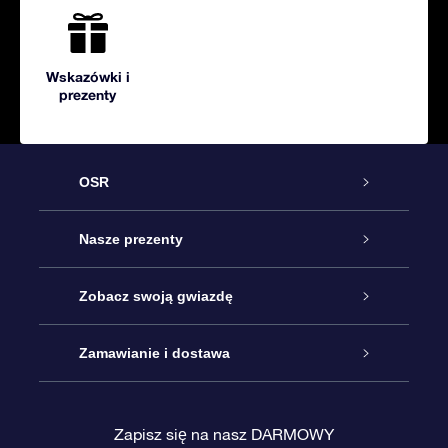
Wskazówki i
prezenty
OSR
Obsługa
Nasze prezenty
Kontakt
Podarunek Gwiazda Online
Zobacz swoją gwiazdę
Blog
Pakiet Podarunkowy OSR
Rejestr Gwiazd
Zamawianie i dostawa
Najczęściej zadawane pytania
Prezent Super Star
Aplikacją OSR Star Finder
Logowanie
Zapisz się na nasz DARMOWY