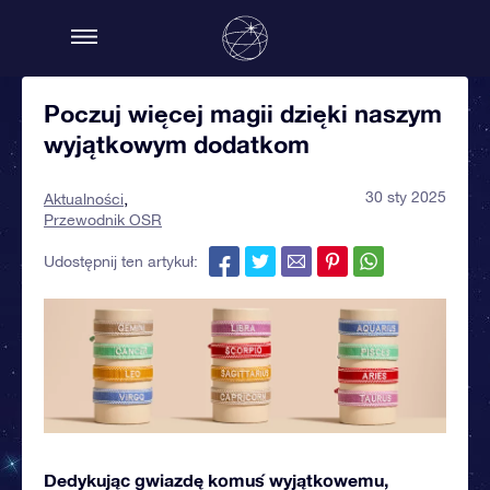
Poczuj więcej magii dzięki naszym
wyjątkowym dodatkom
30 sty 2025
Aktualności
Przewodnik OSR
Udostępnij ten artykuł:
Dedykując gwiazdę komuś wyjątkowemu,