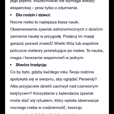
jego piękno. Wszechświat nie wymaga wiedzy
eksperckiej – prosi tylko o zdumienie.
Dla rodzin i dzieci:
Nocne niebo to najlepsza klasa nauki.
Obserwowanie zjawisk astronomicznych z dziećmi
zamienia naukę w przygodę. Podaruj im mapę
gwiazd, pozwól znaleźć Wielki Wóz lub wspólnie
policzcie meteory przelatujące po niebie. To nauka,
magia i tworzenie wspomnień w jednym.
Stwórz tradycję:
Co by było, gdyby każdego roku Twoja rodzina
spotykała się w sierpniu,
aby
oglądać Perseidy?
Albo przyjaciele dzielili zachwyt nad czerwonym
księżycem? Korzystanie z kalendarza zjawisk
może stać się rytuałem, który wplata obserwacje
nocnego nieba w codzienność, tworząc