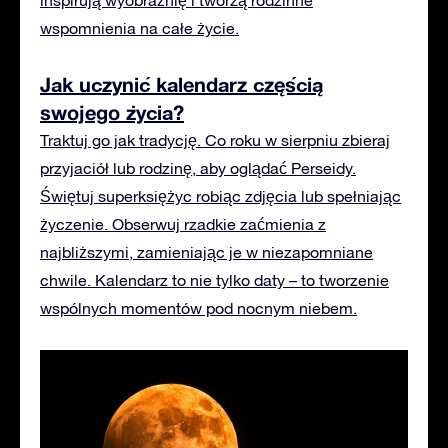
wspomnienia na całe życie.
Jak uczynić kalendarz częścią
swojego życia?
Traktuj go jak tradycję. Co roku w sierpniu zbieraj
przyjaciół lub rodzinę, aby oglądać Perseidy.
Świętuj superksiężyc robiąc zdjęcia lub spełniając
życzenie. Obserwuj rzadkie zaćmienia z
najbliższymi, zamieniając je w niezapomniane
chwile. Kalendarz to nie tylko daty – to tworzenie
wspólnych momentów pod nocnym niebem.