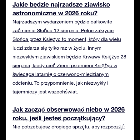
Jakie będzie najrzadsze zjawisko
astronomiczne w 2026 roku?
Najrzadszym wydarzeniem będzie całkowite
zaćmienie Słońca 12 sierpnia. Pełne zakrycie
Słońca przez Księżyc to moment, który dla wielu
ludzi zdarza się tylko raz w życiu. Innym
niezwykłym zjawiskiem będzie Krwawy Księżyc 28
sierpnia, kiedy cień Ziemi przemieni Księżyc w
świecącą latarnię o czerwono-miedzianym
odcieniu. To przypomnienie, jak niezwykły i
tajemniczy jest wszechświat.
Jak zacząć obserwować niebo w 2026
roku, jeśli jesteś początkujący?
Nie potrzebujesz drogiego sprzętu, aby rozpocząć: