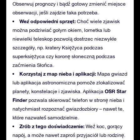
Obserwuj prognozy i bądź gotowy zmienić miejsce
obserwacji, jeśli zajdzie taka potrzeba.
Weź odpowiedni sprzęt:
Choć wiele zjawisk
można podziwiać gołym okiem, lornetka lub
niewielki teleskop pozwolą dostrzec niezwykłe
szczegóły, np. kratery Księżyca podczas
superksiężyca czy koronę słoneczną podczas
zaćmienia Słońca.
Korzystaj z map nieba i aplikacji:
Mapa gwiazd
lub aplikacja astronomiczna pomoże zlokalizować
OSR Star
planety, konstelacje i zjawiska. Aplikacja
Finder
pozwala skierować telefon w stronę nieba i
natychmiast rozpoznać gwiazdozbiory – nawet te,
które nazwałeś samodzielnie.
Zrób z tego doświadczenie:
Weź koc, gorący
napój, a może nawet zaproś przyjaciół lub rodzinę.