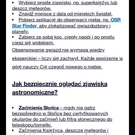
Wybierz proste zjawisko, np. superksiężyc lub
deszcz meteorów.
Znajdź miejsce z dala od miejskich świateł.
OSR
Pobierz aplikację do obserwacji nieba, np.
Star Finder
, aby zlokalizować gwiazdozbiory i
planety.
Zabierz ze sobą koc, ciepły napój i po prostu
ciesz się widokiem.
Obserwowanie gwiazd nie wymaga wiedzy
eksperckiej – liczy się zachwyt. Każde spojrzenie w
górę nauczy Cię czegoś nowego o niebie.
Jak bezpiecznie oglądać zjawiska
astronomiczne?
Zaćmienia Słońca
– nigdy nie patrz
bezpośrednio w Słońce bez certyfikowanych
okularów do zaćmień lub filtra słonecznego do
teleskopu/lornetki.
Zaćmienia Księżyca, deszcze meteorów i