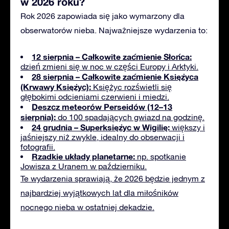
w 2026 roku?
Rok 2026 zapowiada się jako wymarzony dla
obserwatorów nieba. Najważniejsze wydarzenia to:
12 sierpnia – Całkowite zaćmienie Słońca:
dzień zmieni się w noc w części Europy i Arktyki.
28 sierpnia – Całkowite zaćmienie Księżyca
(Krwawy Księżyc):
Księżyc rozświetli się
głębokimi odcieniami czerwieni i miedzi.
Deszcz meteorów Perseidów (12–13
sierpnia):
do 100 spadających gwiazd na godzinę.
24 grudnia – Superksiężyc w Wigilię:
większy i
jaśniejszy niż zwykle, idealny do obserwacji i
fotografii.
Rzadkie układy planetarne:
np. spotkanie
Jowisza z Uranem w październiku.
Te wydarzenia sprawiają, że 2026 będzie jednym z
najbardziej wyjątkowych lat dla miłośników
nocnego nieba w ostatniej dekadzie.