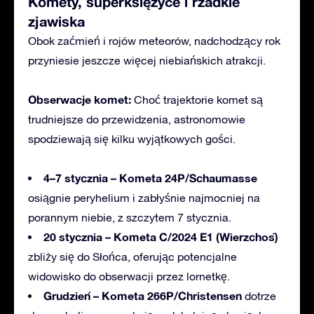
Komety, superksiężyce i rzadkie
zjawiska
Obok zaćmień i rojów meteorów, nadchodzący rok
przyniesie jeszcze więcej niebiańskich atrakcji.
Obserwacje komet:
Choć trajektorie komet są
trudniejsze do przewidzenia, astronomowie
spodziewają się kilku wyjątkowych gości.
4–7 stycznia – Kometa 24P/Schaumasse
osiągnie peryhelium i zabłyśnie najmocniej na
porannym niebie, z szczytem 7 stycznia.
20 stycznia – Kometa C/2024 E1 (Wierzchoś)
zbliży się do Słońca, oferując potencjalne
widowisko do obserwacji przez lornetkę.
Grudzień – Kometa 266P/Christensen
dotrze