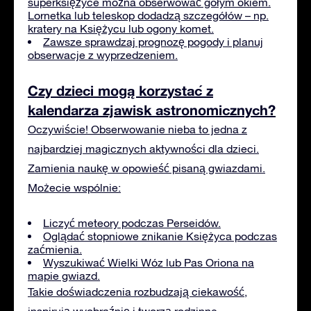
superksiężyce można obserwować gołym okiem.
Lornetka lub teleskop dodadzą szczegółów – np.
kratery na Księżycu lub ogony komet.
Zawsze sprawdzaj prognozę pogody i planuj
obserwacje z wyprzedzeniem.
Czy dzieci mogą korzystać z
kalendarza zjawisk astronomicznych?
Oczywiście! Obserwowanie nieba to jedna z
najbardziej magicznych aktywności dla dzieci.
Zamienia naukę w opowieść pisaną gwiazdami.
Możecie wspólnie:
Liczyć meteory podczas Perseidów.
Oglądać stopniowe znikanie Księżyca podczas
zaćmienia.
Wyszukiwać Wielki Wóz lub Pas Oriona na
mapie gwiazd.
Takie doświadczenia rozbudzają ciekawość,
inspirują wyobraźnię i tworzą rodzinne