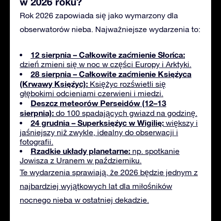
w 2026 roku?
Rok 2026 zapowiada się jako wymarzony dla
obserwatorów nieba. Najważniejsze wydarzenia to:
12 sierpnia – Całkowite zaćmienie Słońca:
dzień zmieni się w noc w części Europy i Arktyki.
28 sierpnia – Całkowite zaćmienie Księżyca
(Krwawy Księżyc):
Księżyc rozświetli się
głębokimi odcieniami czerwieni i miedzi.
Deszcz meteorów Perseidów (12–13
sierpnia):
do 100 spadających gwiazd na godzinę.
24 grudnia – Superksiężyc w Wigilię:
większy i
jaśniejszy niż zwykle, idealny do obserwacji i
fotografii.
Rzadkie układy planetarne:
np. spotkanie
Jowisza z Uranem w październiku.
Te wydarzenia sprawiają, że 2026 będzie jednym z
najbardziej wyjątkowych lat dla miłośników
nocnego nieba w ostatniej dekadzie.