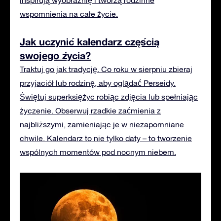
wspomnienia na całe życie.
Jak uczynić kalendarz częścią
swojego życia?
Traktuj go jak tradycję. Co roku w sierpniu zbieraj
przyjaciół lub rodzinę, aby oglądać Perseidy.
Świętuj superksiężyc robiąc zdjęcia lub spełniając
życzenie. Obserwuj rzadkie zaćmienia z
najbliższymi, zamieniając je w niezapomniane
chwile. Kalendarz to nie tylko daty – to tworzenie
wspólnych momentów pod nocnym niebem.