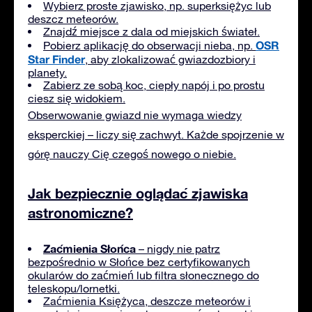
Wybierz proste zjawisko, np. superksiężyc lub
deszcz meteorów.
Znajdź miejsce z dala od miejskich świateł.
OSR
Pobierz aplikację do obserwacji nieba, np.
Star Finder
, aby zlokalizować gwiazdozbiory i
planety.
Zabierz ze sobą koc, ciepły napój i po prostu
ciesz się widokiem.
Obserwowanie gwiazd nie wymaga wiedzy
eksperckiej – liczy się zachwyt. Każde spojrzenie w
górę nauczy Cię czegoś nowego o niebie.
Jak bezpiecznie oglądać zjawiska
astronomiczne?
Zaćmienia Słońca
– nigdy nie patrz
bezpośrednio w Słońce bez certyfikowanych
okularów do zaćmień lub filtra słonecznego do
teleskopu/lornetki.
Zaćmienia Księżyca, deszcze meteorów i