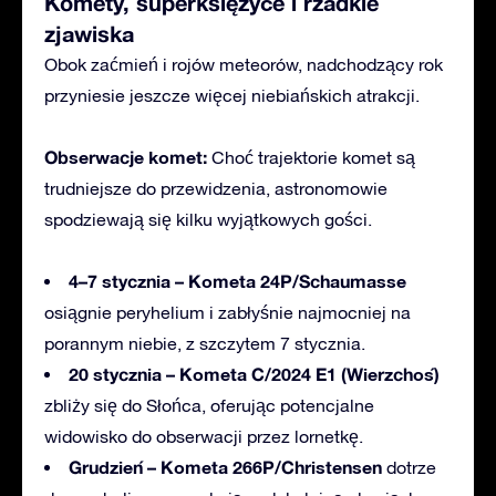
Komety, superksiężyce i rzadkie
zjawiska
Obok zaćmień i rojów meteorów, nadchodzący rok
przyniesie jeszcze więcej niebiańskich atrakcji.
Obserwacje komet:
Choć trajektorie komet są
trudniejsze do przewidzenia, astronomowie
spodziewają się kilku wyjątkowych gości.
4–7 stycznia – Kometa 24P/Schaumasse
osiągnie peryhelium i zabłyśnie najmocniej na
porannym niebie, z szczytem 7 stycznia.
20 stycznia – Kometa C/2024 E1 (Wierzchoś)
zbliży się do Słońca, oferując potencjalne
widowisko do obserwacji przez lornetkę.
Grudzień – Kometa 266P/Christensen
dotrze