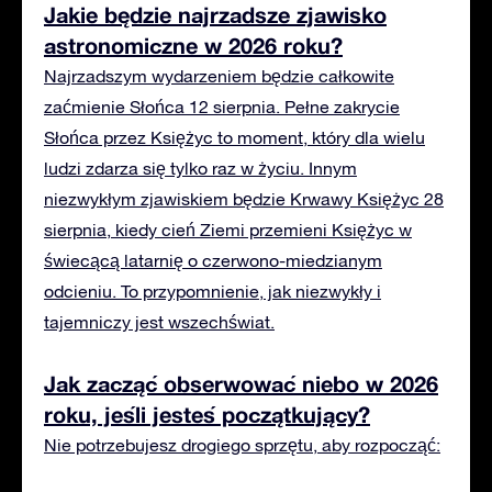
Jakie będzie najrzadsze zjawisko
astronomiczne w 2026 roku?
Najrzadszym wydarzeniem będzie całkowite
zaćmienie Słońca 12 sierpnia. Pełne zakrycie
Słońca przez Księżyc to moment, który dla wielu
ludzi zdarza się tylko raz w życiu. Innym
niezwykłym zjawiskiem będzie Krwawy Księżyc 28
sierpnia, kiedy cień Ziemi przemieni Księżyc w
świecącą latarnię o czerwono-miedzianym
odcieniu. To przypomnienie, jak niezwykły i
tajemniczy jest wszechświat.
Jak zacząć obserwować niebo w 2026
roku, jeśli jesteś początkujący?
Nie potrzebujesz drogiego sprzętu, aby rozpocząć: