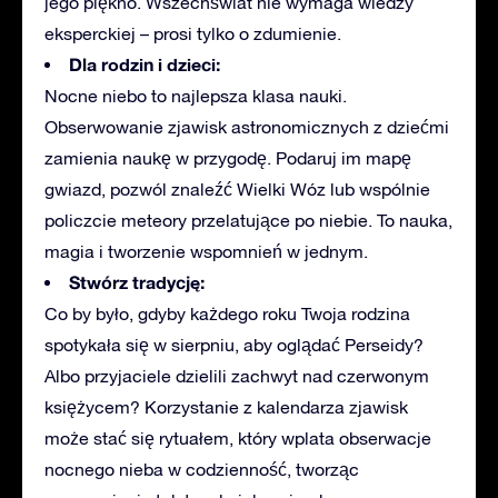
jego piękno. Wszechświat nie wymaga wiedzy
eksperckiej – prosi tylko o zdumienie.
Dla rodzin i dzieci:
Nocne niebo to najlepsza klasa nauki.
Obserwowanie zjawisk astronomicznych z dziećmi
zamienia naukę w przygodę. Podaruj im mapę
gwiazd, pozwól znaleźć Wielki Wóz lub wspólnie
policzcie meteory przelatujące po niebie. To nauka,
magia i tworzenie wspomnień w jednym.
Stwórz tradycję:
Co by było, gdyby każdego roku Twoja rodzina
spotykała się w sierpniu,
aby
oglądać Perseidy?
Albo przyjaciele dzielili zachwyt nad czerwonym
księżycem? Korzystanie z kalendarza zjawisk
może stać się rytuałem, który wplata obserwacje
nocnego nieba w codzienność, tworząc