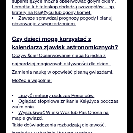
superksiężyce można obserwować gołym okiem.
Lornetka lub teleskop dodadzą szczegółów – np.
kratery na Księżycu lub ogony komet.
Zawsze sprawdzaj prognozę pogody i planuj
obserwacje z wyprzedzeniem.
Czy dzieci mogą korzystać z
kalendarza zjawisk astronomicznych?
Oczywiście! Obserwowanie nieba to jedna z
najbardziej magicznych aktywności dla dzieci.
Zamienia naukę w opowieść pisaną gwiazdami.
Możecie wspólnie:
Liczyć meteory podczas Perseidów.
Oglądać stopniowe znikanie Księżyca podczas
zaćmienia.
Wyszukiwać Wielki Wóz lub Pas Oriona na
mapie gwiazd.
Takie doświadczenia rozbudzają ciekawość,
inspirują wyobraźnię i tworzą rodzinne