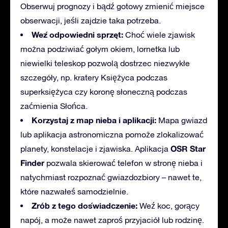
Obserwuj prognozy i bądź gotowy zmienić miejsce
obserwacji, jeśli zajdzie taka potrzeba.
Weź odpowiedni sprzęt:
Choć wiele zjawisk
można podziwiać gołym okiem, lornetka lub
niewielki teleskop pozwolą dostrzec niezwykłe
szczegóły, np. kratery Księżyca podczas
superksiężyca czy koronę słoneczną podczas
zaćmienia Słońca.
Korzystaj z map nieba i aplikacji:
Mapa gwiazd
lub aplikacja astronomiczna pomoże zlokalizować
OSR Star
planety, konstelacje i zjawiska. Aplikacja
Finder
pozwala skierować telefon w stronę nieba i
natychmiast rozpoznać gwiazdozbiory – nawet te,
które nazwałeś samodzielnie.
Zrób z tego doświadczenie:
Weź koc, gorący
napój, a może nawet zaproś przyjaciół lub rodzinę.