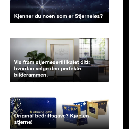
Kjenner du noen som er Stjerneløs?
Vis fram stjernesertifikatet ditt;
hvordan velge den perfekte
bilderammen.
Original bedriftsgave? Kjøp en
stjerne!