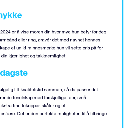
smykke
2024 er å vise moren din hvor mye hun betyr for deg
armbånd eller ring, gravér det med navnet hennes,
skape et unikt minnesmerke hun vil sette pris på for
m din kjærlighet og takknemlighet.
ddagste
lgelig litt kvalitetstid sammen, så da passer det
ende teselskap med forskjellige teer, små
kstra fine tekopper, skåler og et
sfære. Det er den perfekte muligheten til å tilbringe