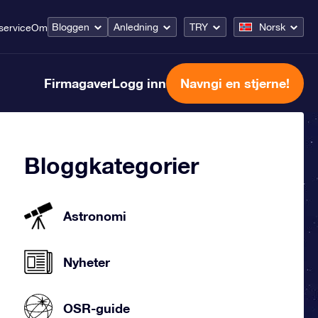
Bloggen
Anledning
TRY
Norsk
service
Om
Firmagaver
Logg inn
Navngi en stjerne!
Bloggkategorier
Astronomi
Nyheter
OSR-guide