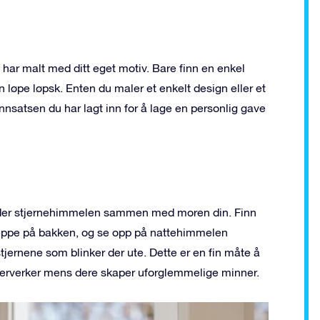
 har malt med ditt eget motiv. Bare finn en enkel
n løpe løpsk. Enten du maler et enkelt design eller et
innsatsen du har lagt inn for å lage en personlig gave
nder stjernehimmelen sammen med moren din. Finn
 teppe på bakken, og se opp på nattehimmelen
jernene som blinker der ute. Dette er en fin måte å
derverker mens dere skaper uforglemmelige minner.