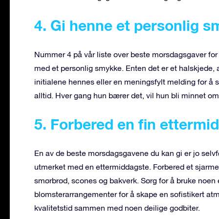
4. Gi henne et personlig 
Nummer 4 på vår liste over beste morsdagsgaver for 
med et personlig smykke. Enten det er et halskjede, 
initialene hennes eller en meningsfylt melding for å 
alltid. Hver gang hun bærer det, vil hun bli minnet o
5. Forbered en fin ettermi
En av de beste morsdagsgavene du kan gi er jo selvfø
utmerket med en ettermiddagste. Forbered et sjarmer
smørbrød, scones og bakverk. Sørg for å bruke noen e
blomsterarrangementer for å skape en sofistikert atmo
kvalitetstid sammen med noen deilige godbiter.