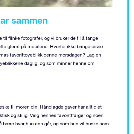
 har sammen
til flinke fotografer, og vi bruker de til å fange
 ofte glemt på mobilene. Hvorfor ikke bringe disse
ammas favorittøyeblikk denne morsdagen? Lag en
øyeblikkene daglig, og som minner henne om
ske til moren din. Håndlagde gaver har alltid et
tisk og stilig. Velg hennes favorittfarger og noen
e å bære hvor hun enn går, og som hun vil huske som