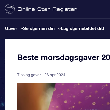
Gaver
Se stjernen din
Lag stjernebildet ditt
Beste morsdagsgaver 2
Tips og gaver
23 apr 2024