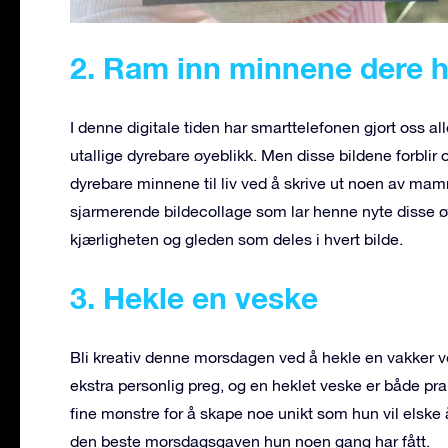
2. Ram inn minnene dere
I denne digitale tiden har smarttelefonen gjort oss alle 
utallige dyrebare øyeblikk. Men disse bildene forblir
dyrebare minnene til liv ved å skrive ut noen av m
sjarmerende bildecollage som lar henne nyte disse 
kjærligheten og gleden som deles i hvert bilde.
3. Hekle en veske
Bli kreativ denne morsdagen ved å hekle en vakker ve
ekstra personlig preg, og en heklet veske er både prak
fine mønstre for å skape noe unikt som hun vil elsk
den beste morsdagsgaven hun noen gang har fått.