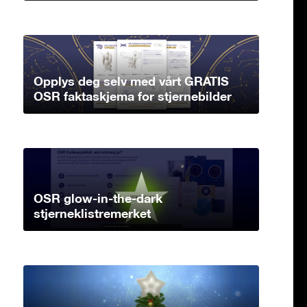
Opplys deg selv med vårt GRATIS
OSR faktaskjema for stjernebilder
OSR glow-in-the-dark
stjerneklistremerket