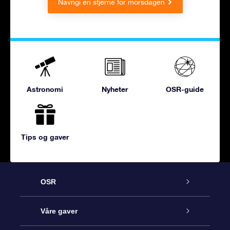
Navngi en stjerne for morsdagen
Astronomi
Nyheter
OSR-guide
Tips og gaver
OSR
Kundeservice
Våre gaver