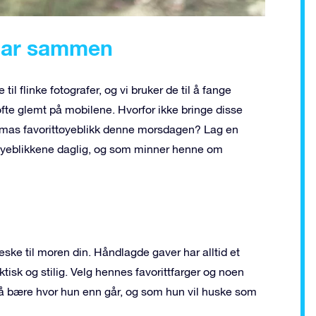
 har sammen
til flinke fotografer, og vi bruker de til å fange
 ofte glemt på mobilene. Hvorfor ikke bringe disse
ammas favorittøyeblikk denne morsdagen? Lag en
øyeblikkene daglig, og som minner henne om
ske til moren din. Håndlagde gaver har alltid et
tisk og stilig. Velg hennes favorittfarger og noen
e å bære hvor hun enn går, og som hun vil huske som