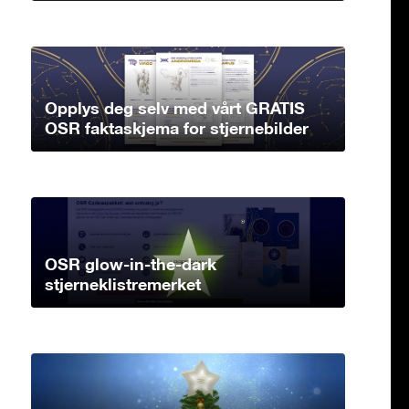
Opplys deg selv med vårt GRATIS
OSR faktaskjema for stjernebilder
OSR glow-in-the-dark
stjerneklistremerket