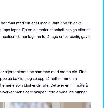
 har malt med ditt eget motiv. Bare finn en enkel
n løpe løpsk. Enten du maler et enkelt design eller et
innsatsen du har lagt inn for å lage en personlig gave
nder stjernehimmelen sammen med moren din. Finn
 teppe på bakken, og se opp på nattehimmelen
jernene som blinker der ute. Dette er en fin måte å
derverker mens dere skaper uforglemmelige minner.