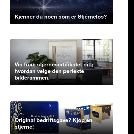
Kjenner du noen som er Stjerneløs?
Vis fram stjernesertifikatet ditt;
hvordan velge den perfekte
bilderammen.
Original bedriftsgave? Kjøp en
stjerne!