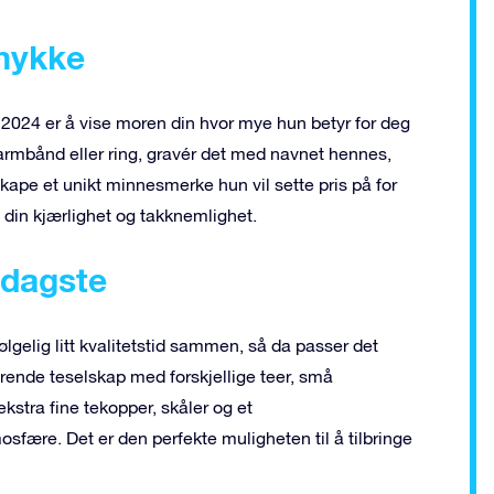
smykke
2024 er å vise moren din hvor mye hun betyr for deg
armbånd eller ring, gravér det med navnet hennes,
skape et unikt minnesmerke hun vil sette pris på for
m din kjærlighet og takknemlighet.
ddagste
lgelig litt kvalitetstid sammen, så da passer det
ende teselskap med forskjellige teer, små
kstra fine tekopper, skåler og et
sfære. Det er den perfekte muligheten til å tilbringe