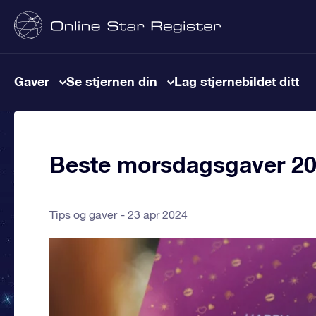
Gaver
Se stjernen din
Lag stjernebildet ditt
Beste morsdagsgaver 2
Tips og gaver
23 apr 2024