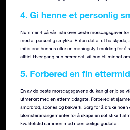
4. Gi henne et personlig 
Nummer 4 på vår liste over beste morsdagsgaver for 
med et personlig smykke. Enten det er et halskjede, 
initialene hennes eller en meningsfylt melding for å 
alltid. Hver gang hun bærer det, vil hun bli minnet o
5. Forbered en fin ettermi
En av de beste morsdagsgavene du kan gi er jo selvfø
utmerket med en ettermiddagste. Forbered et sjarmer
smørbrød, scones og bakverk. Sørg for å bruke noen e
blomsterarrangementer for å skape en sofistikert atmo
kvalitetstid sammen med noen deilige godbiter.