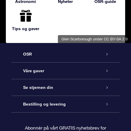
Astronomi
Nyheter
OSR-guide
Tips og gaver
Glen Scarborough
under CC BY-SA 2.0
OSR
Kundeservice
Våre gaver
Kontakt oss
Online Stjernegave
Se stjernen din
Bloggen
OSR Gavepakke
Star Register
Bestilling og levering
Ofte stilte spørsmål
Super Star Gift
OSR Star Finder App
Kundeinnlogging
Abonnér på vårt GRATIS nyhetsbrev for