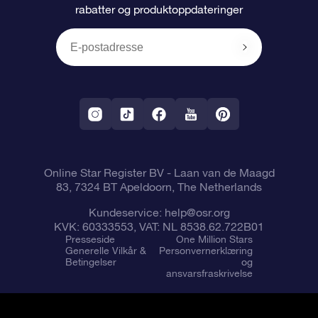
rabatter og produktoppdateringer
Anmeldelser
OSR-gavekortet
Pesontilpasset stjerneside
Betalingsinformasjon
Bedriftsgaver
One Million Stars
Fraktinformasjon
OSR Starsaver
Returpolicy
Fly me to the Stars VR-app
Stjernebildene
Online Star Register BV
- Laan van de Maagd
83, 7324 BT Apeldoorn, The Netherlands
Kundeservice:
help@osr.org
KVK: 60333553, VAT: NL 8538.62.722B01
Presseside
One Million Stars
Generelle Vilkår &
Personvernerklæring
Betingelser
og
ansvarsfraskrivelse