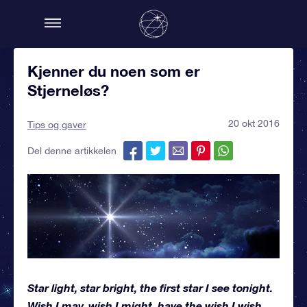
Kjenner du noen som er
Stjerneløs?
20 okt 2016
Tips og gaver
Del denne artikkelen
Star light, star bright, the first star I see tonight.
Wish I may, wish I might, have the wish I wish