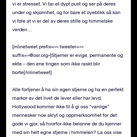
vi er stresset. Vi tar et dypt pust og ser på deres
under og skjønnhet, og for bare et øyeblikk så kan
vi føle at vi er del av deres stille og himmelske
verden…
[inlinetweet prefix=»» tweeter=»»
suffix=»@osr.org»]Stjerner er evige, permanente og
ekte – den ene tingen som ikke raskt blir
borte[/inlinetweet]
Alle fortjener å ha sin egen stjerne og ha en perfekt
markør av det livet de lever eller har levd.
Hollywood kommer ikke til å gi oss “vanlige”
mennesker noe skryt og oppmerksomhet for det
gode vi gjør, så hvorfor ikke belønne de du kjenner
med sin helt egne stjerne i himmelen? La oss vise