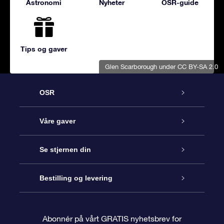
Astronomi
Nyheter
OSR-guide
Tips og gaver
Glen Scarborough
under CC BY-SA 2.0
OSR
Kundeservice
Våre gaver
Kontakt oss
Online Stjernegave
Se stjernen din
Bloggen
OSR Gavepakke
Star Register
Bestilling og levering
Ofte stilte spørsmål
Super Star Gift
OSR Star Finder App
Kundeinnlogging
Abonnér på vårt GRATIS nyhetsbrev for