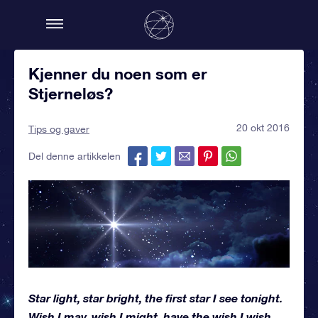
Kjenner du noen som er
Stjerneløs?
20 okt 2016
Tips og gaver
Del denne artikkelen
Star light, star bright, the first star I see tonight.
Wish I may, wish I might, have the wish I wish