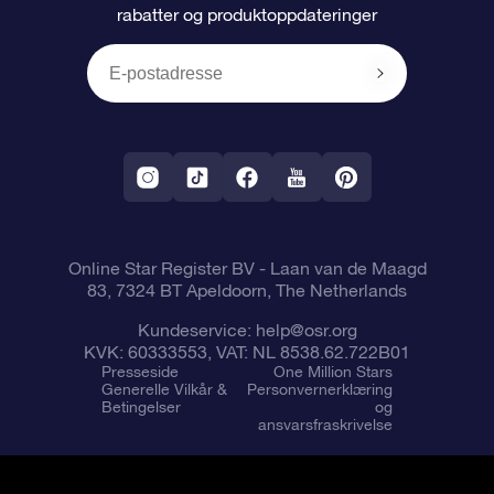
rabatter og produktoppdateringer
Anmeldelser
OSR-gavekortet
Pesontilpasset stjerneside
Betalingsinformasjon
Bedriftsgaver
One Million Stars
Fraktinformasjon
OSR Starsaver
Returpolicy
Fly me to the Stars VR-app
Stjernebildene
Online Star Register BV
- Laan van de Maagd
83, 7324 BT Apeldoorn, The Netherlands
Kundeservice:
help@osr.org
KVK: 60333553, VAT: NL 8538.62.722B01
Presseside
One Million Stars
Generelle Vilkår &
Personvernerklæring
Betingelser
og
ansvarsfraskrivelse