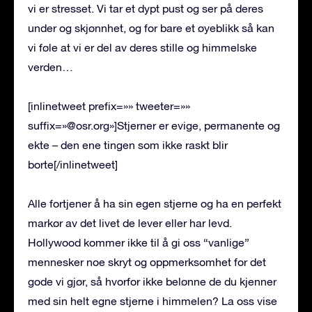
vi er stresset. Vi tar et dypt pust og ser på deres
under og skjønnhet, og for bare et øyeblikk så kan
vi føle at vi er del av deres stille og himmelske
verden…
[inlinetweet prefix=»» tweeter=»»
suffix=»@osr.org»]Stjerner er evige, permanente og
ekte – den ene tingen som ikke raskt blir
borte[/inlinetweet]
Alle fortjener å ha sin egen stjerne og ha en perfekt
markør av det livet de lever eller har levd.
Hollywood kommer ikke til å gi oss “vanlige”
mennesker noe skryt og oppmerksomhet for det
gode vi gjør, så hvorfor ikke belønne de du kjenner
med sin helt egne stjerne i himmelen? La oss vise