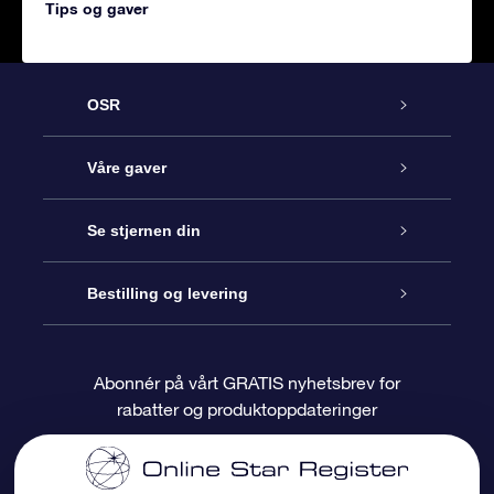
Tips og gaver
OSR
Kundeservice
Våre gaver
Kontakt oss
Online Stjernegave
Se stjernen din
Bloggen
OSR Gavepakke
Star Register
Bestilling og levering
Ofte stilte spørsmål
Super Star Gift
OSR Star Finder App
Kundeinnlogging
Abonnér på vårt GRATIS nyhetsbrev for
rabatter og produktoppdateringer
Anmeldelser
OSR-gavekortet
Pesontilpasset stjerneside
Betalingsinformasjon
Bedriftsgaver
One Million Stars
Fraktinformasjon