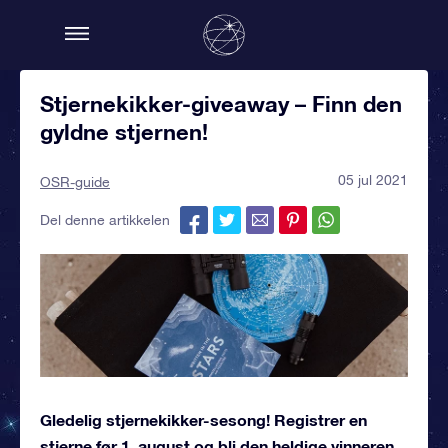
Stjernekikker-giveaway – Finn den
gyldne stjernen!
05 jul 2021
OSR-guide
Del denne artikkelen
Gledelig stjernekikker-sesong! Registrer en
stjerne før 1. august og bli den heldige vinneren