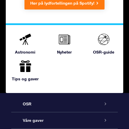
Hør på lydfortellingen på Spotify!
Astronomi
Nyheter
OSR-guide
Tips og gaver
OSR
Kundeservice
Våre gaver