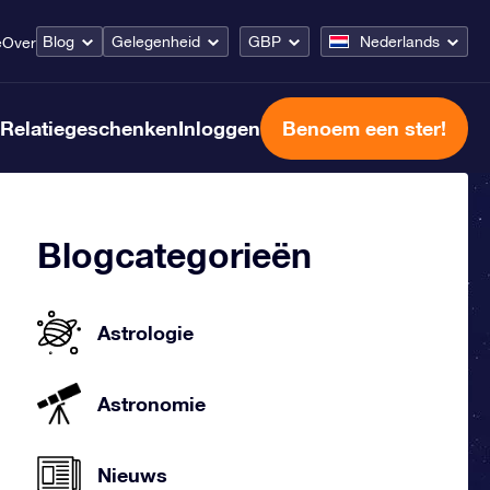
Blog
Gelegenheid
GBP
Nederlands
e
Over
Relatiegeschenken
Inloggen
Benoem een ster!
Blogcategorieën
Astrologie
Astronomie
Nieuws