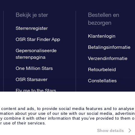
Bekijk je ster
Bestellen en
bezorgen
Sterrenregister
Klantenlogin
OSR Star Finder App
Betalingsinformatie
Gepersonaliseerde
sterrenpagina
Verzendinformatie
One Million Stars
Retourbeleid
OSR Starsaver
Constellaties
Fly me to the Stars
App
 content and ads, to provide social media features and to analyse
rmation about your use of our site with our social media, advertisi
 combine it with other information that you’ve provided to them o
r use of their services.
Show details
Perspagina
Privacyverklaring
Al
Apeldoorn, The Netherlands