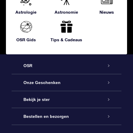
Astrologie
Astronomie
Nieuws
OSR Gids
Tips & Cadeaus
OSR
Service
Onze Geschenken
Contact
Online Star Gift
Bekijk je ster
Blog
OSR Cadeaupakket
Sterrenregister
Bestellen en bezorgen
Veelgestelde vragen
Super Ster Cadeau
OSR Star Finder App