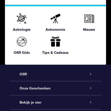
Astrologie
Astronomie
Nieuws
OSR Gids
Tips & Cadeaus
OSR
Service
Onze Geschenken
Contact
Online Star Gift
Bekijk je ster