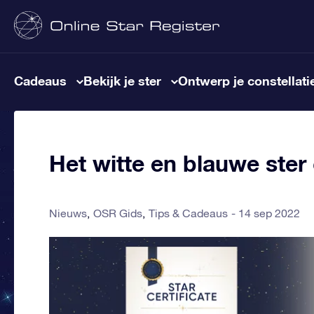
Cadeaus
Bekijk je ster
Ontwerp je constellati
Het witte en blauwe ster 
Nieuws
OSR Gids
Tips & Cadeaus
14 sep 2022