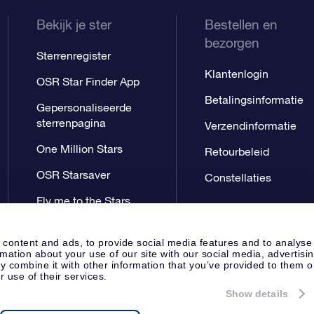
Bekijk je ster
Bestellen en
bezorgen
Sterrenregister
Klantenlogin
OSR Star Finder App
Betalingsinformatie
Gepersonaliseerde
sterrenpagina
Verzendinformatie
One Million Stars
Retourbeleid
OSR Starsaver
Constellaties
Fly me to the Stars
App
 content and ads, to provide social media features and to analyse
rmation about your use of our site with our social media, advertisi
 combine it with other information that you’ve provided to them o
r use of their services.
Show details
Perspagina
Privacyverklaring
Al
Apeldoorn, The Netherlands