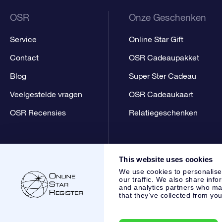
OSR
Onze Geschenken
Service
Online Star Gift
Contact
OSR Cadeaupakket
Blog
Super Ster Cadeau
Veelgestelde vragen
OSR Cadeaukaart
OSR Recensies
Relatiegeschenken
This website uses cookies
We use cookies to personalise
our traffic. We also share info
and analytics partners who may
that they’ve collected from you
Online Star Register BV
- Laan van de Maagd 83, 7324 BT 