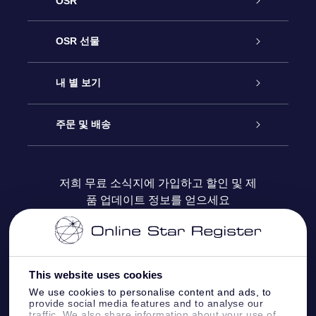
OSR
고객 서비스
OSR 선물
연락처
온라인 별 선물
내 별 보기
블로그
OSR 선물 팩
Star Register
주문 및 배송
자주 묻는 질문들
OSR Star Finder 앱
Super Star Gift
고객 로그인
저희 무료 소식지에 가입하고 할인 및 제
품 업데이트 정보를 얻으세요
OSR 상품권
후기
맞춤 별 페이지
결제 정보
기업 선물
One Million Stars
배송 정보
This website uses cookies
OSR 스타세이버
환불 정책
We use cookies to personalise content and ads, to
provide social media features and to analyse our
traffic. We also share information about your use of