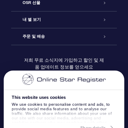
고객 서비스
OSR 선물
연락처
온라인 별 선물
내 별 보기
블로그
OSR 선물 팩
Star Register
주문 및 배송
자주 묻는 질문들
OSR Star Finder 앱
Super Star Gift
고객 로그인
저희 무료 소식지에 가입하고 할인 및 제
품 업데이트 정보를 얻으세요
OSR 상품권
후기
맞춤 별 페이지
결제 정보
기업 선물
One Million Stars
배송 정보
This website uses cookies
OSR 스타세이버
환불 정책
We use cookies to personalise content and ads, to
provide social media features and to analyse our
traffic. We also share information about your use of
Fly me to the stars VR 앱
our site with our social media, advertising and
별자리
analytics partners who may combine it with other
information that you’ve provided to them or that
Show details