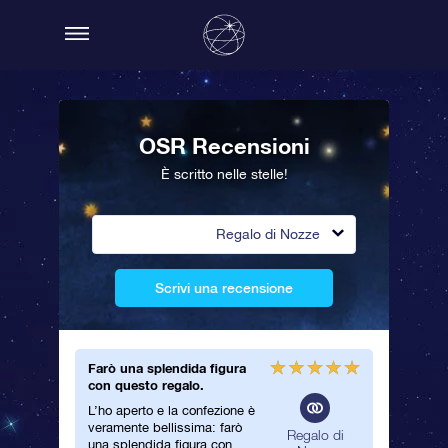
OSR Recensioni
È scritto nelle stelle!
Regalo di Nozze
Scrivi una recensione
Farò una splendida figura
I nostri
con questo regalo.
nell’uni
L’ho aperto e la confezione è
Di tutti 
veramente bellissima: farò
ricevuto
alo di
Regalo di
una splendida figura con
quello pi