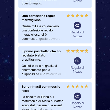
ozze
Nozze
questo regalo.
fatto ch
nostri n
regalo m
Una confezione regalo
Che reg
meravigliosa
fantasti
Grazie mille a voi davvero
Ribattez
una confezione regalo
nome deg
Regalo di
meravigliosa, si è
verament
Nozze
commosso, grazie davvero
fantastic
per l’emozione che ci avete
registrat
regalato a me e a lui.
Registe
Il primo pacchetto che ho
Complim
Davvero meraviglioso ed
controll
regalato è stato
speciale.
e Agnese
Ho ricev
graditissimo.
quando g
meno di 
stella c
Quindi oltre a ringraziarvi
E’ tutto 
Regalo di
Più tard
enormemente per la
Complime
Nozze
un bigli
disponibilità e la velocità di
della vo
con la fo
risposta, vorrei elogiare il
register.
vostro lavoro. Il primo
Sono rimasti commossi e
Un San V
pacchetto che ho regalato è
felici!
stato graditissimo. Ne farò
Grazie a
sicuramente altri in futuro e lo
La nascita di Elena e il
mio rag
consiglierò ad altre persone.
matrimonio di Maria e Matteo
parole… 
Regalo di
Grazie per la cortesia
sono stati per me due eventi
originale
Nozze
straordinari. Ho voluto
pacco no