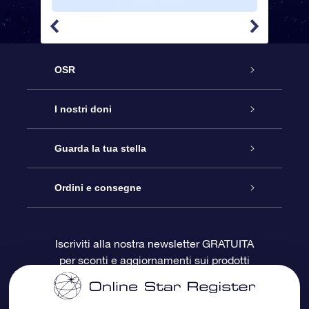
OSR
Assistenza
I nostri doni
Contattaci
Online Star Gift
Guarda la tua stella
Blog
Pacchetto regalo OSR
Registro stellare
Ordini e consegne
Domande frequenti
Super Star Gift
App OSR Star Finder
Login Cliente
Iscriviti alla nostra newsletter GRATUITA
per sconti e aggiornamenti sui prodotti
OSR Recensioni
Gift Card OSR
Star Page personalizzata
Informazioni di Pagamento
Doni aziendali
One Million Stars
Informazioni di Spedizione