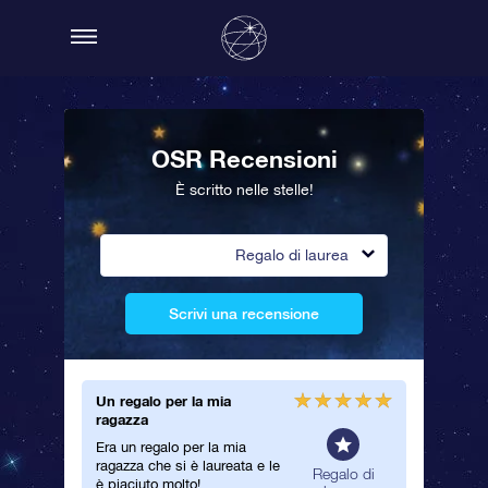
OSR Recensioni
È scritto nelle stelle!
Regalo di laurea
Scrivi una recensione
Un regalo per la mia
Belliss
ragazza
Un regal
Era un regalo per la mia
mio raga
ragazza che si è laureata e le
diplomat
alo di
Regalo di
è piaciuto molto!