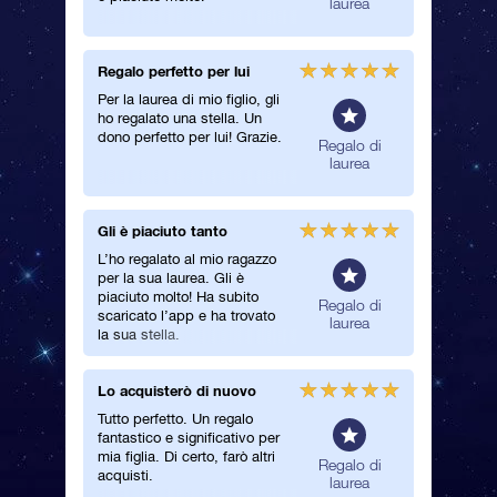
urea
laurea
Regalo perfetto per lui
Servizio
Per la laurea di mio figlio, gli
Un regal
ho regalato una stella. Un
ottimo se
dono perfetto per lui! Grazie.
una laur
alo di
Regalo di
urea
laurea
Gli è piaciuto tanto
Consegn
efficien
L’ho regalato al mio ragazzo
per la sua laurea. Gli è
La regist
piaciuto molto! Ha subito
stata fa
alo di
Regalo di
scaricato l’app e ha trovato
stata rap
urea
laurea
la sua stella.
più, al s
regalo e
quando. 
Lo acquisterò di nuovo
Molto fe
Tutto perfetto. Un regalo
L’ho pre
fantastico e significativo per
laurea d
mia figlia. Di certo, farò altri
amica. È
alo di
Regalo di
acquisti.
molto so
urea
laurea
stella.