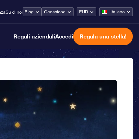
Blog
Occasione
EUR
Italiano
nza
Su di noi
Regali aziendali
Accedi
Regala una stella!