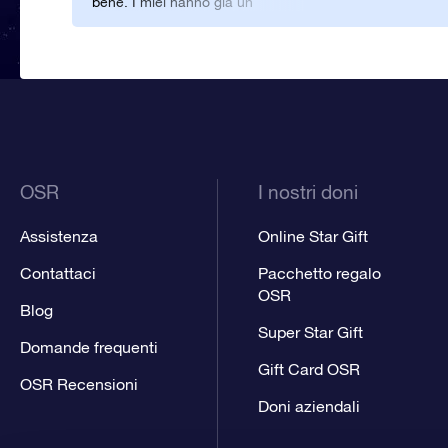
bene. I miei hanno già un
armadio pieno di cose che gli
sono state regalate ma di cui
non fanno niente. Questo
regalo per la festa del papà
però è diverso. Lo ha trovato
veramente unico, questo
regalo, per lui questo giorno
era più che riuscito!
OSR
I nostri doni
Assistenza
Online Star Gift
Contattaci
Pacchetto regalo
OSR
Blog
Super Star Gift
Domande frequenti
Gift Card OSR
OSR Recensioni
Doni aziendali