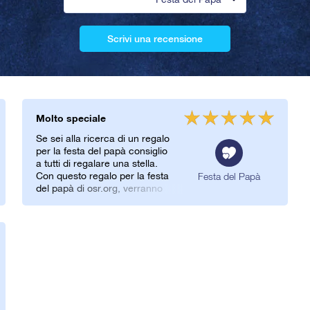
Scrivi una recensione
Molto speciale
Se sei alla ricerca di un regalo
per la festa del papà consiglio
a tutti di regalare una stella.
Con questo regalo per la festa
Festa del Papà
del papà di osr.org, verranno
attribuite a tuo padre delle
coordinate corrispondenti ad
una stella vera nell’universo
infinito e che porterà il nome
di tuo padre! Più speciale di
così…