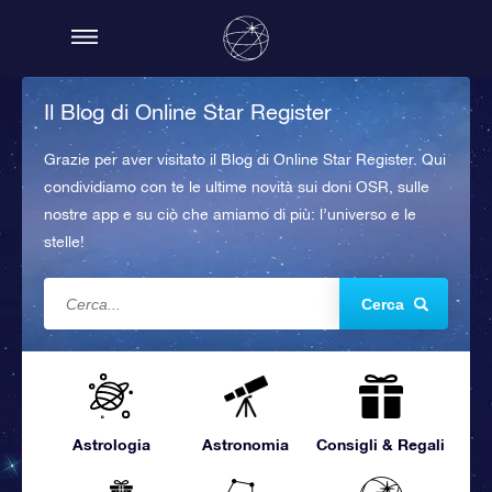
Il Blog di Online Star Register
Grazie per aver visitato il Blog di Online Star Register. Qui
condividiamo con te le ultime novità sui doni OSR, sulle
nostre app e su ciò che amiamo di più: l’universo e le
stelle!
Cerca
Astrologia
Astronomia
Consigli & Regali