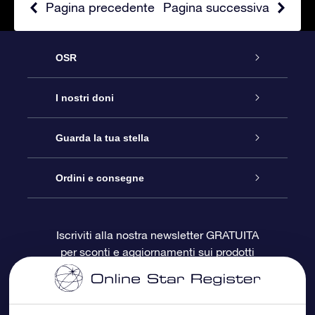
Pagina precedente
Pagina successiva
OSR
Assistenza
I nostri doni
Contattaci
Online Star Gift
Guarda la tua stella
Blog
Pacchetto regalo OSR
Registro stellare
Ordini e consegne
Domande frequenti
Super Star Gift
App OSR Star Finder
Login Cliente
Iscriviti alla nostra newsletter GRATUITA
per sconti e aggiornamenti sui prodotti
OSR Recensioni
Gift Card OSR
Star Page personalizzata
Informazioni di Pagamento
Doni aziendali
One Million Stars
Informazioni di Spedizione